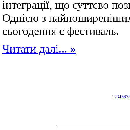
інтеграції, що суттєво по
Однією з найпоширеніших
сьогодення є фестиваль.
Читати далі... »
1
2
3
4
5
6
7