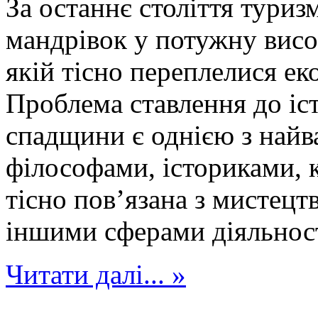
За останнє століття туриз
мандрівок у потужну висо
якій тісно переплелися еко
Проблема ставлення до іс
спадщини є однією з найв
філософами, істориками, 
тісно пов’язана з мистецт
іншими сферами діяльност
Читати далі... »