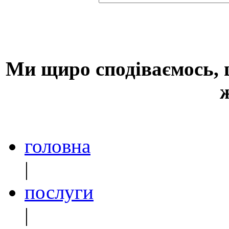
Ми щиро сподіваємось, щ
головна
|
послуги
|