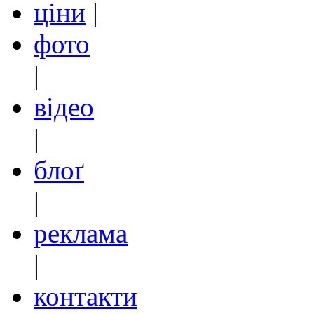
ціни
|
фото
|
відео
|
блоґ
|
реклама
|
контакти