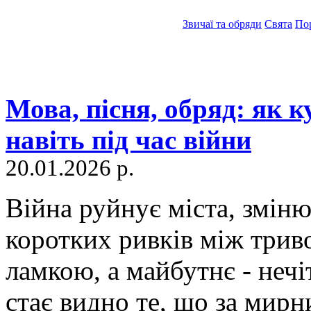
Звичаї та обряди
Свята
По
Мова, пісня, обряд: як 
навіть під час війни
20.01.2026 р.
Війна руйнує міста, змінює
коротких ривків між трив
ламкою, а майбутнє - нечі
стає видно те, що за мир