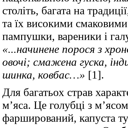
століть, багата на традиці
та їх високими смаковими
пампушки, вареники і галу
«...начинене порося з хрон
овочі; смажена гуска, ін
шинка, ковбас…»
[1].
Для багатьох страв характ
м’яса. Це голубці з м’ясо
фарширований, капуста ту