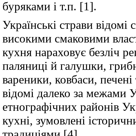
буряками і т.п. [1].
Українські страви відомі 
високими смаковими власт
кухня нараховує безліч р
паляниці й галушки, гриб
вареники, ковбаси, печені 
відомі далеко за межами 
етнографічних районів Укр
кухні, зумовлені історич
традиціями [4].