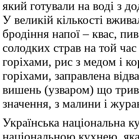
який готували на воді з д
У великій кількості вжив
бродіння напої – квас, пи
солодких страв на той час 
горіхами, рис з медом і к
горіхами, заправлена відв
вишень (узваром) що трив
значення, з малини і жура
Українська національна к
національною кухнею, яка