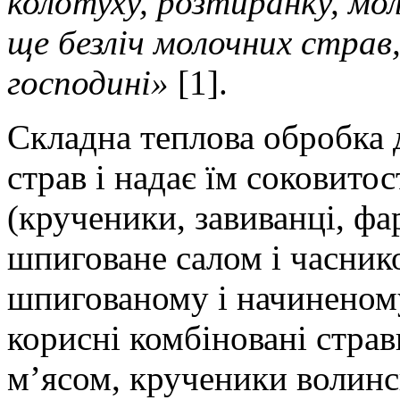
колотуху, розтиранку, мол
ще безліч молочних страв
господині»
[1].
Складна теплова обробка 
страв і надає їм соковитос
(крученики, завиванці, фа
шпиговане салом і часник
шпигованому і начиненому
корисні комбіновані страви
м’ясом, крученики волинс