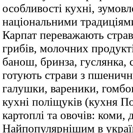
особливості кухні, зумов
національними традиціями
Карпат переважають страв
грибів, молочних продукті
банош, бринза, гуслянка,
готують страви з пшеничн
галушки, вареники, гомбо
кухні поліщуків (кухня По
картоплі та овочів: коми, 
Найпопулярнішим в україн