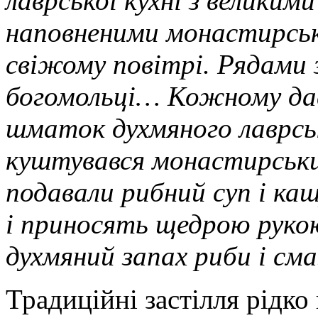
лаврської кухні з великим
наповненими монастирськ
свіжому повітрі. Рядами
богомольці… Кожному дав
шматок духмяного лаврсь
куштувався монастирськи
подавали рибний суп і ка
і приносять щедрою рукою 
духмяний запах риби і сма
Традиційні застілля рідко