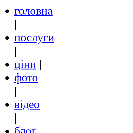
головна
|
послуги
|
ціни
|
фото
|
відео
|
блоґ