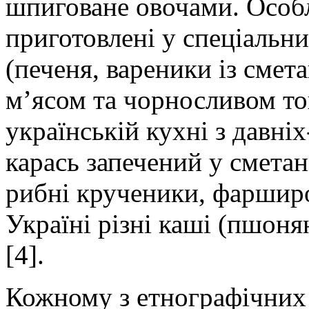
шпиговане овочами. Особл
приготовлені у спеціальн
(печеня, вареники із смет
м’ясом та чорносливом то
українській кухні з давні
карась запечений у сметан
рибні крученики, фарширо
Україні різні каші (пшонян
[4].
Кожному з етнографічних р