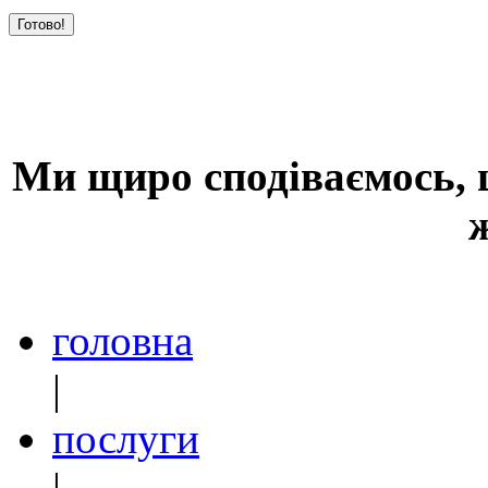
Ми щиро сподіваємось, щ
головна
|
послуги
|