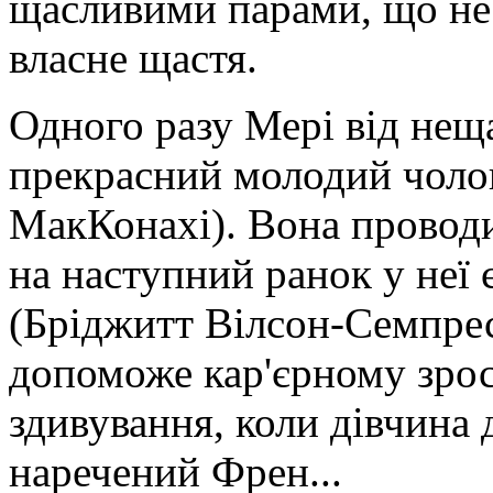
щасливими парами, що не 
власне щастя.
Одного разу Мері від нещ
прекрасний молодий чолов
МакКонахі). Вона проводи
на наступний ранок у неї 
(Бріджитт Вілсон-Семпрес)
допоможе кар'єрному зрос
здивування, коли дівчина д
наречений Френ...